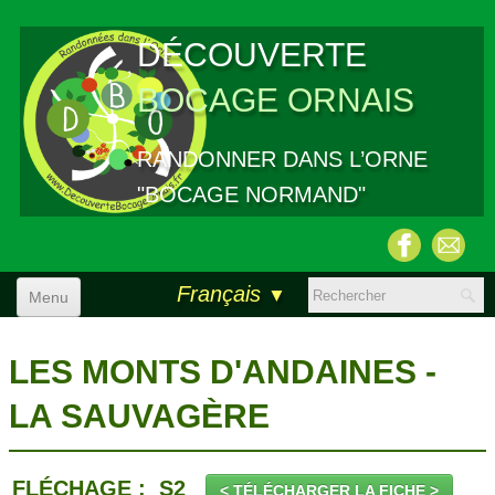
DÉCOUVERTE
BOCAGE ORNAIS
RANDONNER DANS L’ORNE
"BOCAGE NORMAND"
Français
▼
Menu
ACCUEIL
LES MONTS D'ANDAINES -
RANDONNÉES
LA SAUVAGÈRE
BALADES
ALBUM/BIBLIO
▼
FLÉCHAGE : S2
< TÉLÉCHARGER LA FICHE >