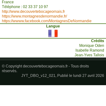
France
Téléphone : 02 33 37 10 97
http://www.decouvertebocageornais.fr
https://www.montagnesdenormandie.fr/
https://wwww.facebook.com/MontagnesDeNormandie
Langue
Crédits
Monique Oden
Isabelle Ramond
Jean-Yves Tallois
© Copyright decouvertebocageornais.fr - Tous droits
réservés.
JYT_DBO_v12_021, Publié le lundi 27 avril 2026