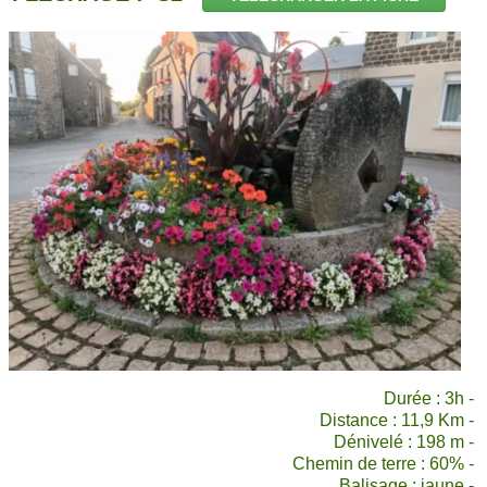
CONTACT
AIDE
Durée : 3h -
Distance : 11,9 Km -
Dénivelé : 198 m -
Chemin de terre : 60% -
Balisage : jaune -