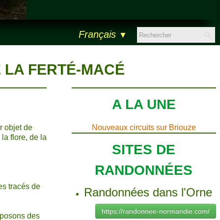
Français
▼
 LA FERTÉ-MACÉ
A LA UNE
r objet de
Nouveaux circuits sur Briouze
a flore, de la
SITES DE
RANDONNÉES
es tracés de
Randonnées dans l'Orne
https://randonnee-normandie.com/
oposons des