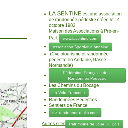
LA SENTINE
est une association
de randonnée pédestre créée le 14
octobre 1982.
Maison des Associations à Pré-en-
Pail.
www.lasentine.com
Association Sportive d'Andaine
(Cyclotourisme et randonnée
pédestre en Andaine, Basse-
Normandie)
Fédération Française de la
Randonnée Pédestre
Les Chemins du Bocage
La Vélo Francette
Randonnées Pédestres
Sentiers de France
randonner-malin.com
Autres sites
Patrimoine de Joué Du Bois